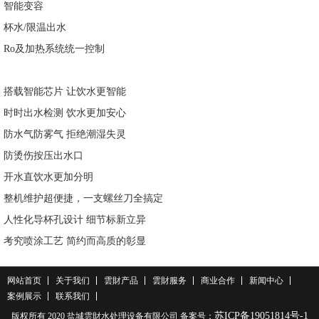
智能变容
杯水/限温出水
Ro及加热系统统一控制
搭载智能芯片 让饮水更智能
时时出水检测 饮水更加安心
防水气防雾气 拒绝潮湿失灵
防烫伤按压出水口
开水直饮水更加分明
整机维护超便捷，一支螺丝刀全搞定
人性化导杯孔设计 细节标新立异
考究喷涂工艺 简约而高质的彰显
网站首页
关于我们
雲財产品
雲財服务
商业合作
新闻中心
案例展示
联系我们
苏ICP备19051814号-1
版权所有 2020 盐城雲財水处理设备有限公司 备案号：