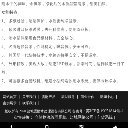
附水中的异味、余氯等，净化后的水质晶莹清澈，甜美甘醇。
功能特点:
1、 多级过滤，层层保护，水质更纯净健康。
2、 顶级进口反渗透膜，去污精度高，使用寿命长。
3、 涉水部件采用食品级材料，安全放心。
4、 名牌超静音泵，性能稳定，嗓音低，安全可靠。
5、 韩国新一代快接技术，水路连接更安全，不易漏水。
6、 外形精致，美观大放，动态LED显示，新潮时尚，运行状态一目了
然。
7、 可连接多台管线机，组建小型终端饮用水系统，提供冷热净水。
网站首页
关于我们
雲財产品
雲財服务
商业合作
新闻中心
案例展示
联系我们
苏ICP备19051814号-1
版权所有 2020 盐城雲財水处理设备有限公司 备案号：
友情链接：
仓储物流管理系统
|
盐城网络公司
|
车贷系统
|