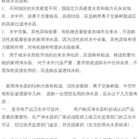
根据水质选购。
1、 不同地区的水质硬度不同，我国北方高硬度水质和南方石灰岩地
区，水中钙、镁离子含量较高，容易结垢，应选购带离子交换树脂滤芯
的高级过滤净水器。
2、 水中含氯、异色异味较重，有机物含量较多的城市自来水，可选购
活性炭载量较多的家用净水器。因为活性炭对水中余氯、异色异味有强
力吸附作用，对有机物有明显的去除效果。
3、 用于城乡水质较浑浊的自来水净化的，应选购有粗滤、精滤双重功
能的家用净水器。 对于水中污染严重，要求彻底滤除水中任何杂质，不
需加热直接饮用的，应选购反渗透纯水机。
家用净水器的结构大致有粗滤、活性炭吸附、离子交换树脂、中空纤
维和反渗透膜等几种。 选购一台理想实用的净水器，应从以下几方面考
虑：
一、 是否有产品卫生许可批件。 用户购买净水器时必须认识产品
质量的重要性。生产净水器的厂家必须取得上级卫生监督部门的卫生许
可证，经过技术监督部门鉴定，符合国家的《生活饮用水水质标准》。