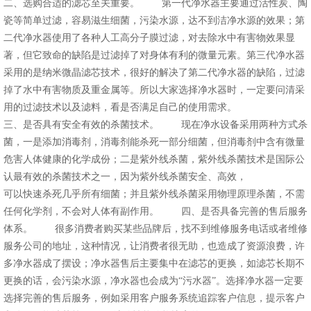
二、选购合适的滤芯至关重要。 第一代净水器主要通过活性炭、陶
瓷等简单过滤，容易滋生细菌，污染水源，达不到洁净水源的效果；第
二代净水器使用了各种人工高分子膜过滤，对去除水中有害物效果显
著，但它致命的缺陷是过滤掉了对身体有利的微量元素。第三代净水器
采用的是纳米微晶滤芯技术，很好的解决了第二代净水器的缺陷，过滤
掉了水中有害物质及重金属等。所以大家选择净水器时，一定要问清采
用的过滤技术以及滤料，看是否满足自己的使用需求。
三、是否具有安全有效的杀菌技术。 现在净水设备采用两种方式杀
菌，一是添加消毒剂，消毒剂能杀死一部分细菌，但消毒剂中含有微量
危害人体健康的化学成份；二是紫外线杀菌，紫外线杀菌技术是国际公
认最有效的杀菌技术之一，因为紫外线杀菌安全、高效，
可以快速杀死几乎所有细菌；并且紫外线杀菌采用物理原理杀菌，不需
任何化学剂，不会对人体有副作用。 四、是否具备完善的售后服务
体系。 很多消费者购买某些品牌后，找不到维修服务电话或者维修
服务公司的地址，这种情况，让消费者很无助，也造成了资源浪费，许
多净水器成了摆设；净水器售后主要集中在滤芯的更换，如滤芯长期不
更换的话，会污染水源，净水器也会成为“污水器”。选择净水器一定要
选择完善的售后服务，例如采用客户服务系统追踪客户信息，提示客户