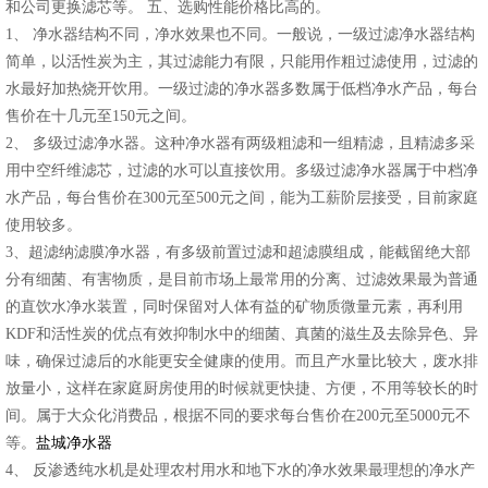
和公司更换滤芯等。 五、选购性能价格比高的。
1、 净水器结构不同，净水效果也不同。一般说，一级过滤净水器结构
简单，以活性炭为主，其过滤能力有限，只能用作粗过滤使用，过滤的
水最好加热烧开饮用。一级过滤的净水器多数属于低档净水产品，每台
售价在十几元至150元之间。
2、 多级过滤净水器。这种净水器有两级粗滤和一组精滤，且精滤多采
用中空纤维滤芯，过滤的水可以直接饮用。多级过滤净水器属于中档净
水产品，每台售价在300元至500元之间，能为工薪阶层接受，目前家庭
使用较多。
3、超滤纳滤膜净水器，有多级前置过滤和超滤膜组成，能截留绝大部
分有细菌、有害物质，是目前市场上最常用的分离、过滤效果最为普通
的直饮水净水装置，同时保留对人体有益的矿物质微量元素，再利用
KDF和活性炭的优点有效抑制水中的细菌、真菌的滋生及去除异色、异
味，确保过滤后的水能更安全健康的使用。而且产水量比较大，废水排
放量小，这样在家庭厨房使用的时候就更快捷、方便，不用等较长的时
间。属于大众化消费品，根据不同的要求每台售价在200元至5000元不
等。
盐城净水器
4、 反渗透纯水机是处理农村用水和地下水的净水效果最理想的净水产